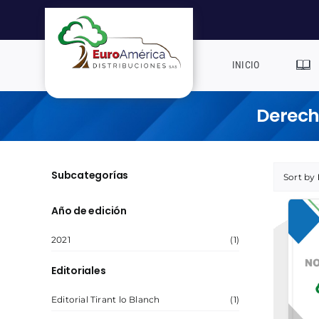
Saltar
al
contenido
INICIO
Derecho
Subcategorías
Sort by
Año de edición
2021
(1)
Editoriales
Editorial Tirant lo Blanch
(1)