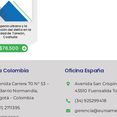
spacio urbano y la
ción del delito en la
udad de Torreón,
Coahuila
$
76.500
na Colombia
Oficina España
nida Carrera 70 N° 53 –
Avenida San Crispin
Barrio Normandía,
45510 Fuensalida T
gotá – Colombia
(34) 925299418
1) 2711395
gerencia@euroame