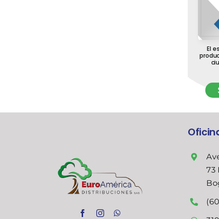
El e
produc
ci
Ofici
Ave
73 
Bo
(60