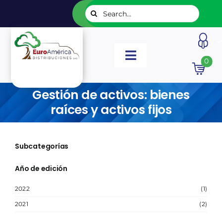
Saltar
Buscar:
al
contenido
Toggle
0
Navigation
INICIO
Gestión de activos: bienes
raíces y activos fijos
NUESTROS LIBROS
Subcategorías
EDITORIALES
Año de edición
CATÁLOGOS
2022
(1)
2021
(2)
LISTADOS