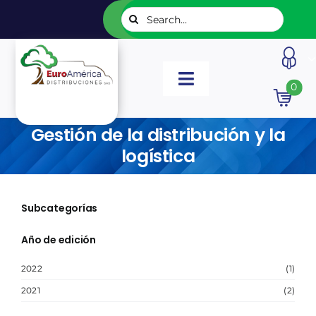
Saltar
Buscar:
al
contenido
Toggle
0
Navigation
INICIO
Gestión de la distribución y la
logística
NUESTROS LIBROS
Subcategorías
EDITORIALES
Año de edición
CATÁLOGOS
2022
(1)
2021
(2)
LISTADOS