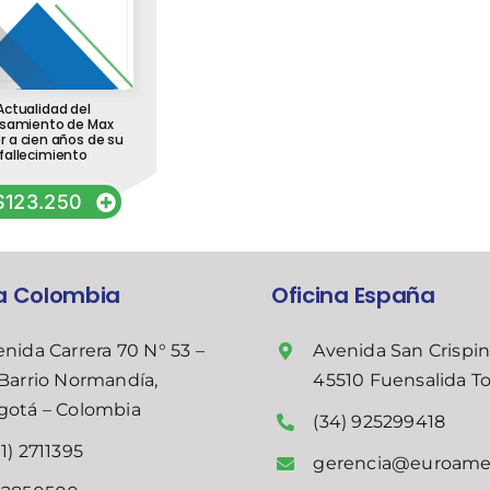
Actualidad del
samiento de Max
 a cien años de su
fallecimiento
$
123.250
na Colombia
Oficina España
nida Carrera 70 N° 53 –
Avenida San Crispin
Barrio Normandía,
45510 Fuensalida T
gotá – Colombia
(34) 925299418
1) 2711395
gerencia@euroame