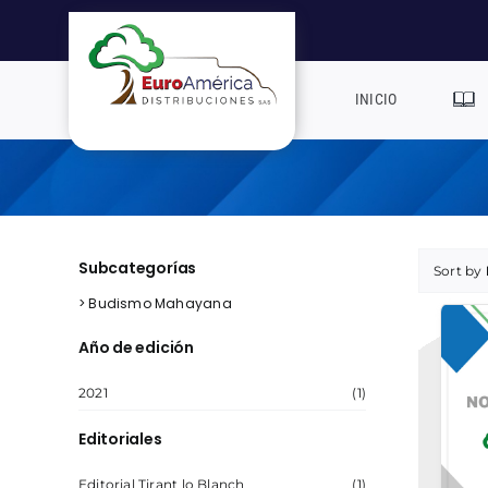
Saltar
al
contenido
INICIO
Subcategorías
Sort by
> Budismo Mahayana
Año de edición
2021
(1)
Editoriales
Editorial Tirant lo Blanch
(1)