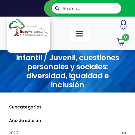
Saltar
Buscar:
al
contenido
Toggle
0
Navigation
INICIO
Infantil / Juvenil, cuestiones
personales y sociales:
NUESTROS LIBROS
diversidad, igualdad e
inclusión
EDITORIALES
Subcategorías
CATÁLOGOS
Año de edición
LISTADOS
2023
(1)