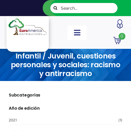
Saltar
Buscar:
al
contenido
Toggle
0
Navigation
INICIO
Infantil / Juvenil, cuestiones
personales y sociales: racismo
NUESTROS LIBROS
y antirracismo
EDITORIALES
Subcategorías
CATÁLOGOS
Año de edición
2021
(1)
LISTADOS