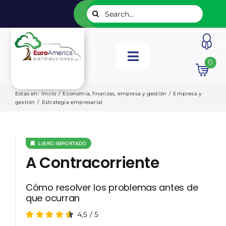
Saltar
Buscar:
al
contenido
Toggle
0
Navigation
INICIO
Estas en
:
Inicio
/
Economía, finanzas, empresa y gestión
/
Empresa y
gestión
/
Estrategia empresarial
NUESTROS LIBROS
LIBRO IMPORTADO
EDITORIALES
A Contracorriente
CATÁLOGOS
Cómo resolver los problemas antes de
que ocurran
4,5
/
5
LISTADOS