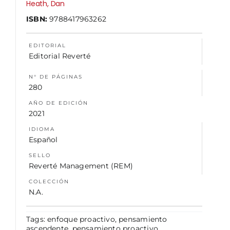
Heath, Dan
ISBN:
9788417963262
NOSOTROS
EDITORIAL
Editorial Reverté
N° DE PÁGINAS
280
AÑO DE EDICIÓN
2021
IDIOMA
Español
SELLO
Reverté Management (REM)
COLECCIÓN
N.A.
Tags:
enfoque proactivo
,
pensamiento
ascendente
,
pensamiento proactivo
,