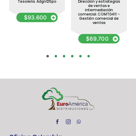
Tesorería. Adgn125po
Dirección y estrategias
de ventas e
intermediación
comercial. COMT0411 –
$
93.600
Gestión comercial de
ventas
$
69.700