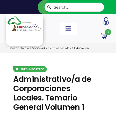
Saltar
Buscar:
al
contenido
Toggle
0
Navigation
INICIO
Estas en
:
Inicio
/
Sociedad y ciencias sociales
/
Educación
NUESTROS LIBROS
LIBRO IMPORTADO
Administrativo/a de
EDITORIALES
Corporaciones
Locales. Temario
CATÁLOGOS
General Volumen 1
LISTADOS