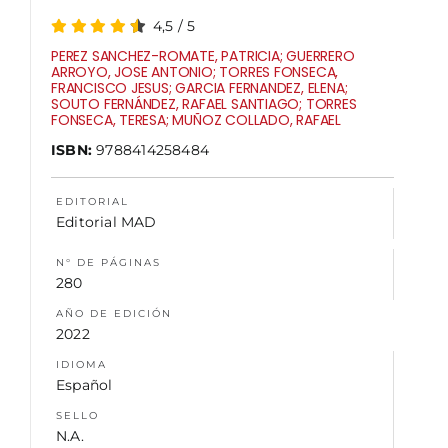
4,5
/
5
NOSOTROS
PEREZ SANCHEZ-ROMATE, PATRICIA; GUERRERO
ARROYO, JOSE ANTONIO; TORRES FONSECA,
FRANCISCO JESUS; GARCIA FERNANDEZ, ELENA;
SOUTO FERNÁNDEZ, RAFAEL SANTIAGO; TORRES
FONSECA, TERESA; MUÑOZ COLLADO, RAFAEL
ISBN:
9788414258484
EDITORIAL
Editorial MAD
N° DE PÁGINAS
280
AÑO DE EDICIÓN
2022
IDIOMA
Español
SELLO
N.A.