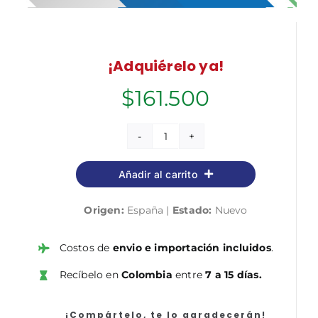
¡Adquiérelo ya!
$
161.500
Administrativo/a
de
Añadir al carrito
Corporaciones
Locales.
Origen:
España |
Estado:
Nuevo
Temario
General
Volumen
Costos de
envio e importación incluidos
.
1
Recíbelo en
Colombia
entre
7 a 15 días.
cantidad
¡Compártelo, te lo agradecerán!