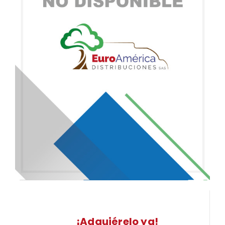
¡Adquiérelo ya!