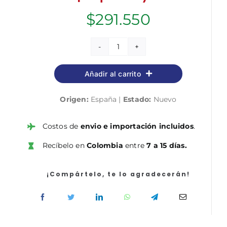
$
291.550
Administrativo/a
de
Añadir al carrito
la
Universitat
Origen:
España |
Estado:
Nuevo
de
València.
Temario
Costos de
envio e importación incluidos
.
cantidad
Recíbelo en
Colombia
entre
7 a 15 días.
¡Compártelo, te lo agradecerán!