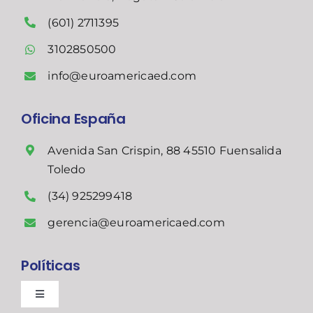
(601) 2711395
3102850500
info@euroamericaed.com
Oficina España
Avenida San Crispin, 88 45510 Fuensalida
Toledo
(34) 925299418
gerencia@euroamericaed.com
Políticas
Toggle
Navigation