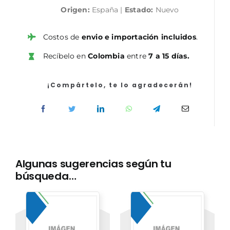
Origen:
España |
Estado:
Nuevo
Agencia
Estatal
de
Costos de
envio e importación incluidos
.
la
Recíbelo en
Colombia
entre
7 a 15 días.
Administración
Tributaria.
Simulacros
¡Compártelo, te lo agradecerán!
de
examen.
Primer
Ejercicio
cantidad
Algunas sugerencias según tu
búsqueda…