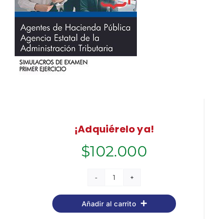
¡Adquiérelo ya!
$
102.000
Agentes
de
Añadir al carrito
Hacienda
Pública.