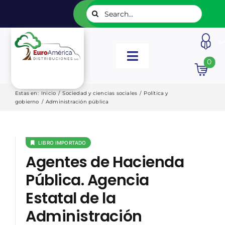
Saltar
Buscar:
al
contenido
Toggle
0
Navigation
INICIO
Estas en
:
Inicio
/
Sociedad y ciencias sociales
/
Política y
gobierno
/
Administración pública
NUESTROS LIBROS
LIBRO IMPORTADO
EDITORIALES
Agentes de Hacienda
Pública. Agencia
CATÁLOGOS
Estatal de la
Administración
LISTADOS