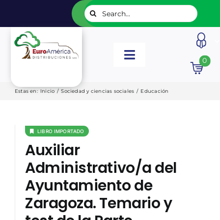
Saltar
Buscar:
al
contenido
Toggle
0
Navigation
INICIO
Estas en
:
Inicio
/
Sociedad y ciencias sociales
/
Educación
NUESTROS LIBROS
LIBRO IMPORTADO
Auxiliar
EDITORIALES
Administrativo/a del
Ayuntamiento de
CATÁLOGOS
Zaragoza. Temario y
LISTADOS