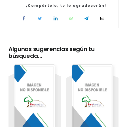
la
¡Compártelo, te lo agradecerán!
Parte
primera
cantidad
Algunas sugerencias según tu
búsqueda…