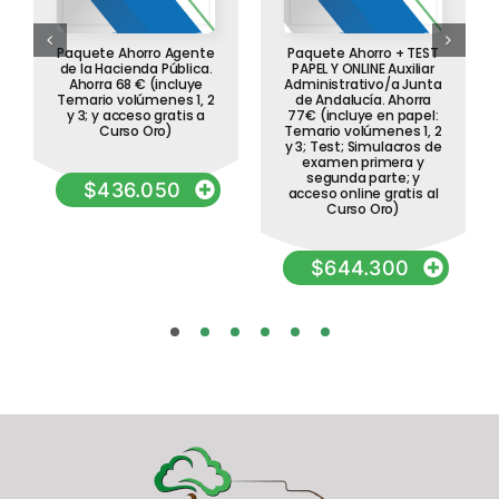
Paquete Ahorro Agente
Paquete Ahorro + TEST
de la Hacienda Pública.
PAPEL Y ONLINE Auxiliar
Ahorra 68 € (incluye
Administrativo/a Junta
Temario volúmenes 1, 2
de Andalucía. Ahorra
y 3; y acceso gratis a
77€ (incluye en papel:
Curso Oro)
Temario volúmenes 1, 2
y 3; Test; Simulacros de
examen primera y
segunda parte; y
$
436.050
acceso online gratis al
Curso Oro)
$
644.300