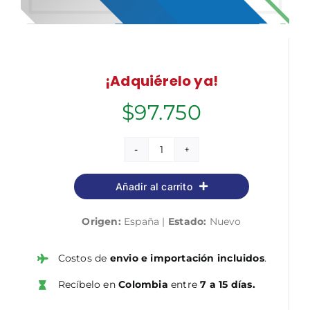
¡Adquiérelo ya!
$
97.750
Auxiliar
Administrativo/a
Añadir al carrito
del
Ayuntamiento
Origen:
España |
Estado:
Nuevo
de
Zaragoza.
Temario
Costos de
envio e importación incluidos
.
y
Recíbelo en
Colombia
entre
7 a 15 días.
test
de