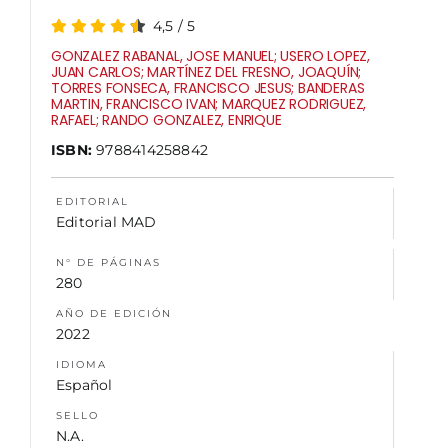
4,5
/
5
NOSOTROS
GONZALEZ RABANAL, JOSE MANUEL; USERO LOPEZ,
JUAN CARLOS; MARTÍNEZ DEL FRESNO, JOAQUÍN;
TORRES FONSECA, FRANCISCO JESUS; BANDERAS
MARTIN, FRANCISCO IVAN; MARQUEZ RODRIGUEZ,
RAFAEL; RANDO GONZALEZ, ENRIQUE
ISBN:
9788414258842
EDITORIAL
Editorial MAD
N° DE PÁGINAS
280
AÑO DE EDICIÓN
2022
IDIOMA
Español
SELLO
N.A.