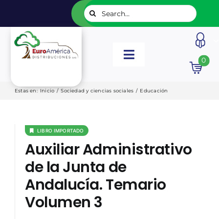
Saltar
Buscar:
al
contenido
Toggle
0
Navigation
INICIO
Estas en
:
Inicio
/
Sociedad y ciencias sociales
/
Educación
NUESTROS LIBROS
LIBRO IMPORTADO
Auxiliar Administrativo
EDITORIALES
de la Junta de
Andalucía. Temario
CATÁLOGOS
Volumen 3
LISTADOS