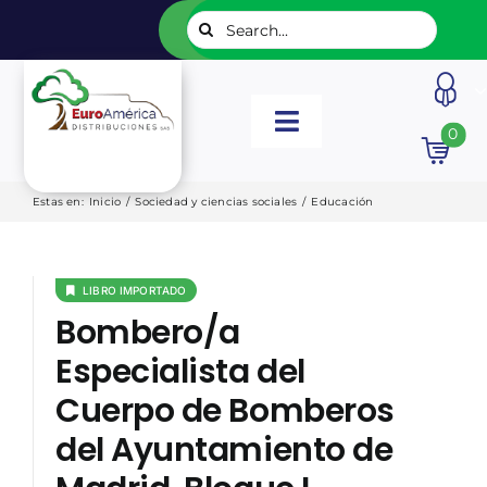
Saltar
Buscar:
al
contenido
Toggle
0
Navigation
INICIO
Estas en
:
Inicio
/
Sociedad y ciencias sociales
/
Educación
NUESTROS LIBROS
LIBRO IMPORTADO
Bombero/a
EDITORIALES
Especialista del
Cuerpo de Bomberos
CATÁLOGOS
del Ayuntamiento de
LISTADOS