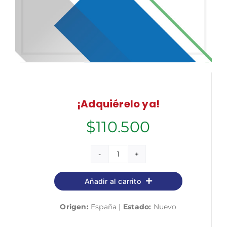
¡Adquiérelo ya!
$
110.500
Bombero/a
Especialista
Añadir al carrito
del
Cuerpo
Origen:
España |
Estado:
Nuevo
de
Bomberos