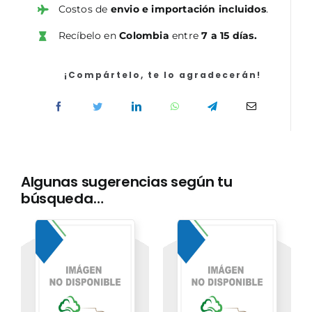
del
Costos de
envio e importación incluidos
.
Ayuntamiento
Recíbelo en
Colombia
entre
7 a 15 días.
de
Madrid.
Bloque
¡Compártelo, te lo agradecerán!
I
Conocimientos
Comunes.
Temario
y
Test
Algunas sugerencias según tu
cantidad
búsqueda…