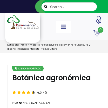
Saltar
Buscar:
al
contenido
Toggle
0
Navigation
INICIO
Estas en
:
Inicio
/
Material>educativo|Paisajismo>>arquitectura y
diseño|Ingeniería>forestal y silvicultura
NUESTROS LIBROS
LIBRO IMPORTADO
EDITORIALES
Botánica agronómica
CATÁLOGOS
4,5
/
5
ISBN:
9788428344821
LISTADOS