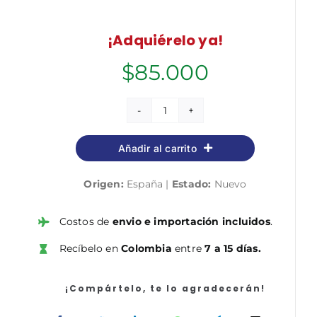
¡Adquiérelo ya!
$
85.000
Celador
del
Añadir al carrito
Servicio
de
Origen:
España |
Estado:
Nuevo
Salud
de
Castilla
Costos de
envio e importación incluidos
.
y
Recíbelo en
Colombia
entre
7 a 15 días.
León
(SACYL).
Test
¡Compártelo, te lo agradecerán!
cantidad