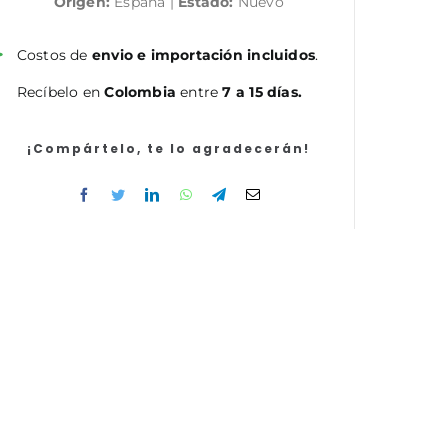
Origen:
España |
Estado:
Nuevo
cantidad
Costos de
envio e importación incluidos
.
Recíbelo en
Colombia
entre
7 a 15 días.
¡Compártelo, te lo agradecerán!