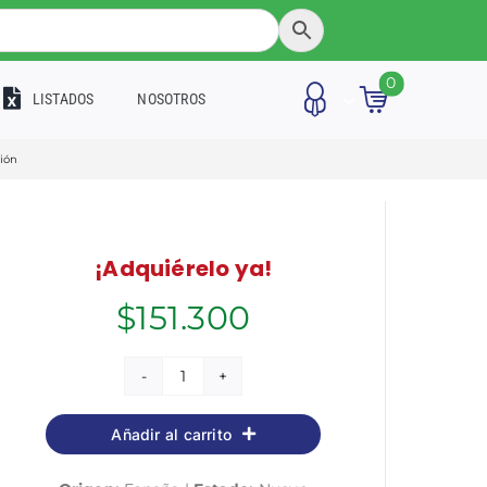
0
LISTADOS
NOSOTROS
ción
¡Adquiérelo ya!
$
151.300
Código
Leyes
Añadir al carrito
Procesales
2021