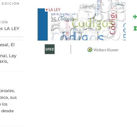
 EDICIÓN
CIÓN
s LA LEY
esal
,
El
nal
,
Ley
axis
,
cesales,
teca, sus
 los
e desde