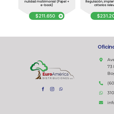
a:
nulidad matrimonial (Papel +
Regulación, imple
inar
e-book)
criterios rel
$
211.650
$
231.2
Ofici
Ave
73 
Bo
(60
31
in