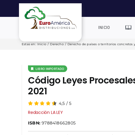
Saltar
al
contenido
INICIO
Estas en
:
Inicio
/
Derecho
/
Derecho de países o territorios concretos 
LIBRO IMPORTADO
Código Leyes Procesale
2021
4,5
/
5
Redacción LA LEY
ISBN:
9788418662805