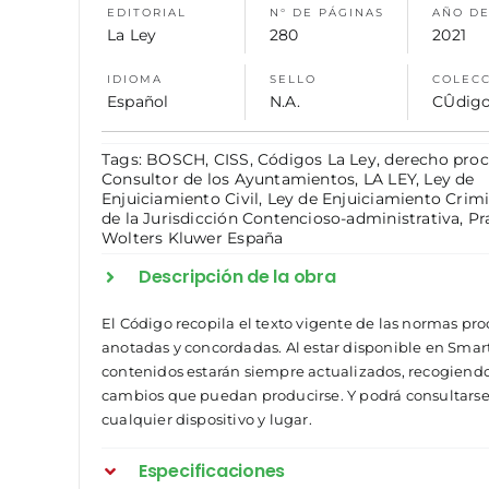
EDITORIAL
N° DE PÁGINAS
AÑO DE
La Ley
280
2021
IDIOMA
SELLO
COLEC
Español
N.A.
CÛdigo
Tags:
BOSCH
,
CISS
,
Códigos La Ley
,
derecho proc
Consultor de los Ayuntamientos
,
LA LEY
,
Ley de
Enjuiciamiento Civil
,
Ley de Enjuiciamiento Crimi
de la Jurisdicción Contencioso-administrativa
,
Pr
Wolters Kluwer España
Descripción de la obra
El Código recopila el texto vigente de las normas pro
anotadas y concordadas. Al estar disponible en Smar
contenidos estarán siempre actualizados, recogiendo
cambios que puedan producirse. Y podrá consultars
cualquier dispositivo y lugar.
Especificaciones