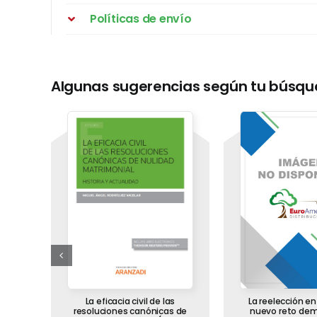
Políticas de envío
Algunas sugerencias según tu búsq
a de
La eficacia civil de las
La reelección en 
 un
resoluciones canónicas de
nuevo reto dem