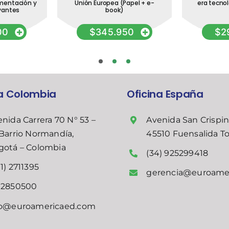
mentación y
Unión Europea (Papel + e-
era tecnol
evantes
book)
00
$
345.950
$
2
na Colombia
Oficina España
nida Carrera 70 N° 53 –
Avenida San Crispin
Barrio Normandía,
45510 Fuensalida T
gotá – Colombia
(34) 925299418
1) 2711395
gerencia@euroame
02850500
fo@euroamericaed.com