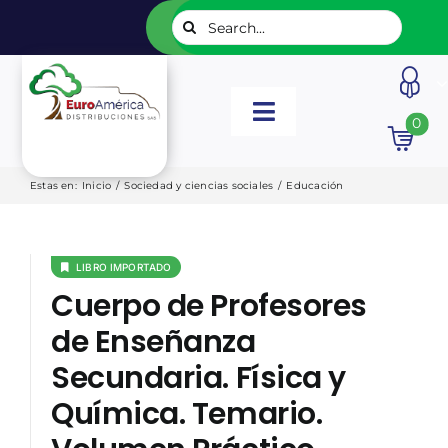
Saltar
Buscar:
al
contenido
Toggle
0
Navigation
INICIO
Estas en
:
Inicio
/
Sociedad y ciencias sociales
/
Educación
NUESTROS LIBROS
LIBRO IMPORTADO
Cuerpo de Profesores
EDITORIALES
de Enseñanza
Secundaria. Física y
CATÁLOGOS
Química. Temario.
LISTADOS