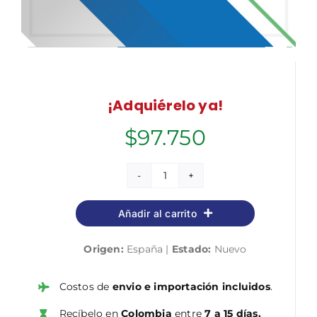
¡Adquiérelo ya!
$
97.750
Cuerpo
de
Añadir al carrito
Profesores
de
Origen:
España |
Estado:
Nuevo
Enseñanza
Secundaria.
Física
Costos de
envio e importación incluidos
.
y
Recíbelo en
Colombia
entre
7 a 15 días.