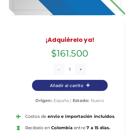
¡Adquiérelo ya!
$
161.500
Cuerpo
de
Añadir al carrito
Técnicos
Auxiliares,
Origen:
España |
Estado:
Nuevo
opción
Cuidados
Auxiliares
Costos de
envio e importación incluidos
.
de
Recíbelo en
Colombia
entre
7 a 15 días.
Enfermería