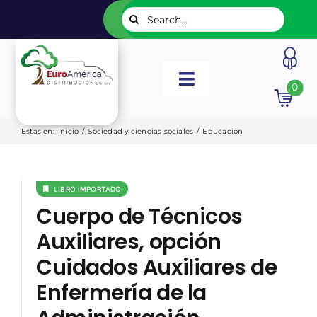
Saltar
Buscar:
al
contenido
Toggle
0
Navigation
INICIO
Estas en
:
Inicio
/
Sociedad y ciencias sociales
/
Educación
NUESTROS LIBROS
LIBRO IMPORTADO
Cuerpo de Técnicos
EDITORIALES
Auxiliares, opción
Cuidados Auxiliares de
CATÁLOGOS
Enfermería de la
LISTADOS