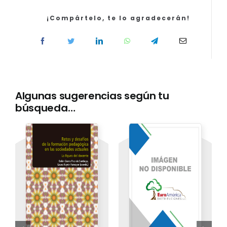
de
la
¡Compártelo, te lo agradecerán!
Administración
Pública
VOL
1
cantidad
Algunas sugerencias según tu
búsqueda…