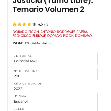
Justicia (Turno Libre).
Temario Volumen 2
NOSOTROS
4,5
/
5
DORADO PICON, ANTONIO; RODRIGUEZ RIVERA,
FRANCISCO ENRIQUE; DORADO PICON, DOMINGO
ISBN:
9788414251485
EDITORIAL
Editorial MAD
N° DE PÁGINAS
280
AÑO DE EDICIÓN
2022
IDIOMA
Español
SELLO