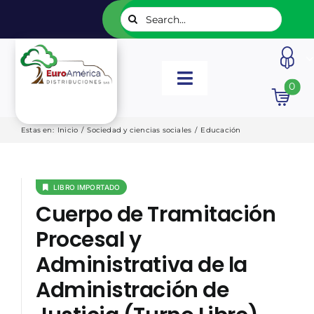
Saltar
Buscar:
al
contenido
Toggle
0
Navigation
INICIO
Estas en
:
Inicio
/
Sociedad y ciencias sociales
/
Educación
NUESTROS LIBROS
LIBRO IMPORTADO
Cuerpo de Tramitación
EDITORIALES
Procesal y
Administrativa de la
CATÁLOGOS
Administración de
LISTADOS