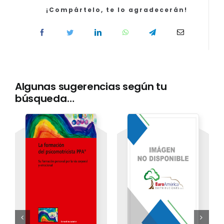
Justicia
¡Compártelo, te lo agradecerán!
(Turno
Libre).
Temario
Volumen
2
cantidad
Algunas sugerencias según tu
búsqueda…