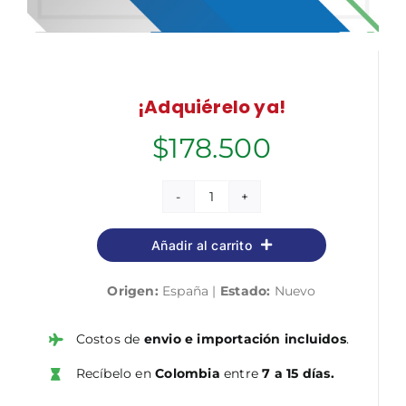
¡Adquiérelo ya!
$
178.500
Cuerpo
General
Añadir al carrito
Administrativo
de
Origen:
España |
Estado:
Nuevo
la
Administración
General
Costos de
envio e importación incluidos
.
del
Recíbelo en
Colombia
entre
7 a 15 días.
Estado
(Turno