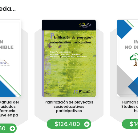
ueda…
Manual del
Planificación de proyectos
Human d
Cuidados
socioeducativos
Studies o
nfermería.
participativos
h
luye en pa
$
126.400
$
1
50