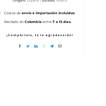
Origen:
España |
Estado:
Nuevo
la
Administración
del
Costos de
envio e importación incluidos
.
Estado
Recíbelo en
Colombia
entre
7 a 15 días.
(Turno
Libre).
Temario
¡Compártelo, te lo agradecerán!
Vol.
I
cantidad