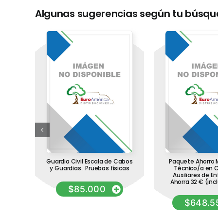
Algunas sugerencias según tu búsq
e
Guardia Civil Escala de Cabos
Paquete Ahorro 
co de
y Guardias . Pruebas físicas
Técnico/a en 
 test
Auxiliares de E
Ahorra 32 € (inc
$
85.000
$
648.5