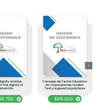
ignity and law.
Conserje de Centro Educativo
n the dignity of
de Corporaciones Locales.
Adm
uman life
Test y supuestos prácticos
Est
de 
48.750
$
89.250