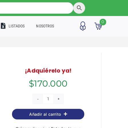
0
LISTADOS
NOSOTROS
¡Adquiérelo ya!
$
170.000
Cuerpo
General
Añadir al carrito
Auxiliar
de