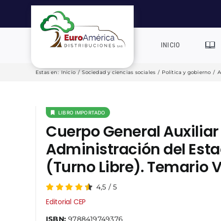
Saltar
al
contenido
INICIO
Estas en
:
Inicio
/
Sociedad y ciencias sociales
/
Política y gobierno
/
A
LIBRO IMPORTADO
Cuerpo General Auxiliar 
Administración del Est
(Turno Libre). Temario Vo
4,5
/
5
Editorial CEP
ISBN:
9788419749376