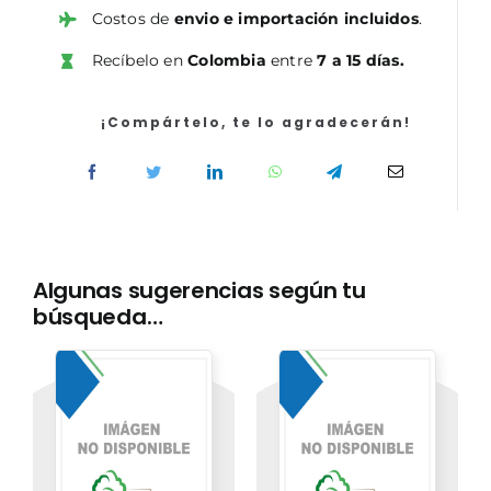
Social
Costos de
envio e importación incluidos
.
de
Recíbelo en
Colombia
entre
7 a 15 días.
la
Administración
de
¡Compártelo, te lo agradecerán!
la
Junta
de
Comunidades
de
Castilla-
Algunas sugerencias según tu
La
búsqueda…
Mancha.
Parte
específica
cantidad