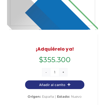
¡Adquiérelo ya!
$
355.300
Cuerpo
Técnico
Añadir al carrito
(Subgrupo
A2)
Origen:
España |
Estado:
Nuevo
especialidad
Trabajo