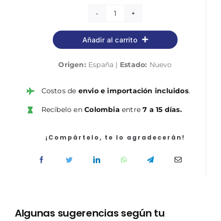
Curso
de
Añadir al carrito
Matemáticas
para
Origen:
España |
Estado:
Nuevo
Química
cantidad
Costos de
envio e importación incluidos
.
Recíbelo en
Colombia
entre
7 a 15 días.
¡Compártelo, te lo agradecerán!
Algunas sugerencias según tu