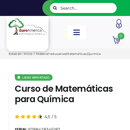
Saltar
Buscar:
al
contenido
Toggle
0
Navigation
INICIO
Estas en
:
Inicio
/
Material>educativo|Matemáticas|Química
NUESTROS LIBROS
LIBRO IMPORTADO
Curso de Matemáticas
EDITORIALES
para Química
CATÁLOGOS
4,5
/
5
LISTADOS
ISBN:
9788428345187