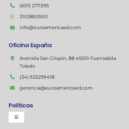
(601) 2711395
3102850500
info@euroamericaed.com
Oficina España
Avenida San Crispin, 88 45510 Fuensalida
Toledo
(34) 925299418
gerencia@euroamericaed.com
Políticas
Toggle
Navigation