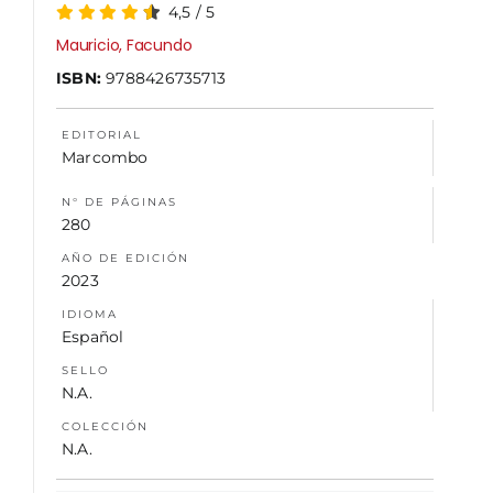
4,5
/
5
Mauricio, Facundo
NOSOTROS
ISBN:
9788426735713
EDITORIAL
Marcombo
N° DE PÁGINAS
280
AÑO DE EDICIÓN
2023
IDIOMA
Español
SELLO
N.A.
COLECCIÓN
N.A.