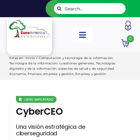
Saltar
Buscar:
al
contenido
Toggle
0
Navigation
INICIO
Estas en
:
Inicio
/
Computación y tecnología de la información
,
Tecnología de la información: cuestiones generales
,
Tecnologías
digitales y de la información: aspectos de salud y de seguridad
,
NUESTROS LIBROS
Economía, finanzas, empresa y gestión
,
Empresa y gestión
EDITORIALES
LIBRO IMPORTADO
CyberCEO
CATÁLOGOS
Una visión estratégica de
ciberseguridad
LISTADOS