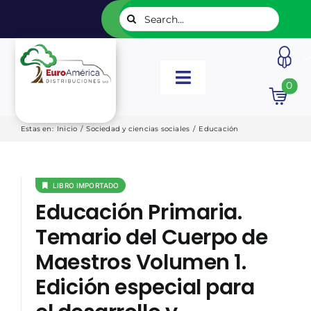
Saltar
Buscar:
al
contenido
Toggle
0
Navigation
INICIO
Estas en
:
Inicio
/
Sociedad y ciencias sociales
/
Educación
NUESTROS LIBROS
LIBRO IMPORTADO
Educación Primaria.
EDITORIALES
Temario del Cuerpo de
Maestros Volumen 1.
CATÁLOGOS
Edición especial para
LISTADOS