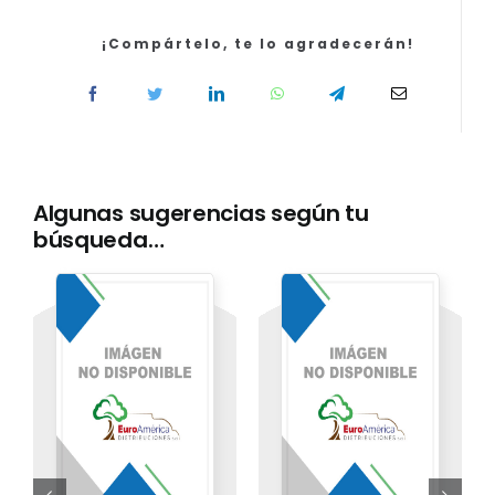
Edición
especial
¡Compártelo, te lo agradecerán!
para
el
desarrollo
y
seguimiento
del
Algunas sugerencias según tu
sistema
búsqueda…
P8.10
cantidad