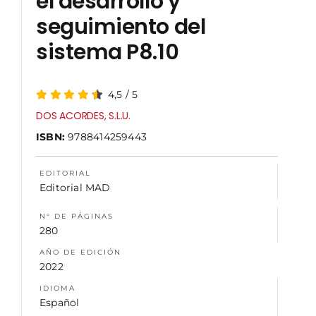
el desarrollo y
seguimiento del
NOSOTROS
sistema P8.10
4,5
/
5
DOS ACORDES, S.L.U.
ISBN:
9788414259443
EDITORIAL
Editorial MAD
N° DE PÁGINAS
280
AÑO DE EDICIÓN
2022
IDIOMA
Español