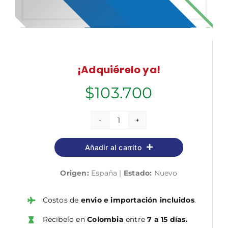
¡Adquiérelo ya!
$
103.700
Educación
Primaria.
Añadir al carrito
Temario
del
Origen:
España |
Estado:
Nuevo
Cuerpo
de
Maestros
Costos de
envio e importación incluidos
.
Volumen
Recíbelo en
Colombia
entre
7 a 15 días.
1.