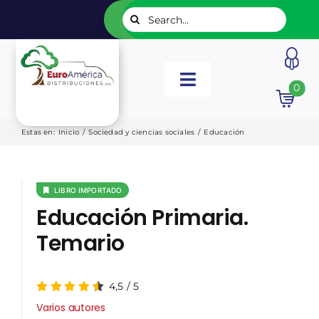
Saltar
Buscar:
al
contenido
Toggle
0
Navigation
INICIO
Estas en
:
Inicio
/
Sociedad y ciencias sociales
/
Educación
NUESTROS LIBROS
LIBRO IMPORTADO
Educación Primaria.
EDITORIALES
Temario
CATÁLOGOS
4,5
/
5
Varios autores
LISTADOS