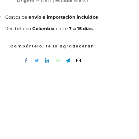
Origen:
España |
Estado:
Nuevo
cantidad
Costos de
envio e importación incluidos
.
Recíbelo en
Colombia
entre
7 a 15 días.
¡Compártelo, te lo agradecerán!