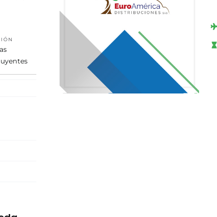
CIÓN
as
tuyentes