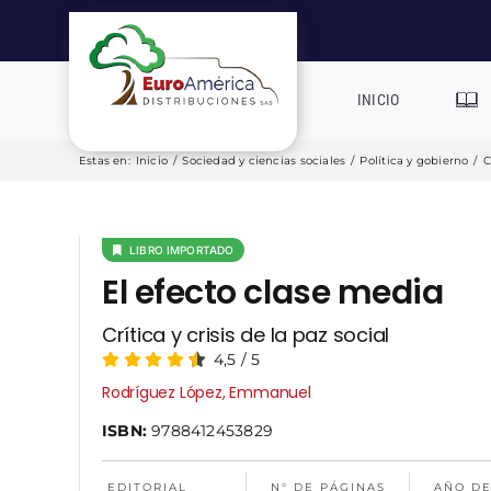
Saltar
al
contenido
INICIO
Estas en
:
Inicio
/
Sociedad y ciencias sociales
/
Política y gobierno
/
C
LIBRO IMPORTADO
El efecto clase media
Crítica y crisis de la paz social
4,5
/
5
Rodríguez López, Emmanuel
ISBN:
9788412453829
EDITORIAL
N° DE PÁGINAS
AÑO DE