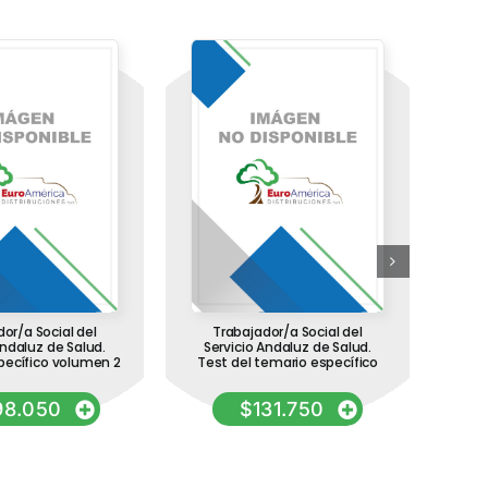
or/a Social del
Trabajador/a Social del
Aux
Andaluz de Salud.
Servicio Andaluz de Salud.
Inst
pecífico volumen 2
Test del temario específico
Con
G
Tema
98.050
$
131.750