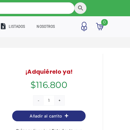
0
LISTADOS
NOSOTROS
¡Adquiérelo ya!
$
116.800
El
efecto
Añadir al carrito
clase
media