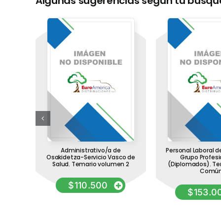
Algunas sugerencias según tu búsq
 el
Administrativo/a de
Personal Laboral d
Osakidetza-Servicio Vasco de
Grupo Profesi
Salud. Temario volumen 2
(Diplomados). Te
Comú
$
110.500
$
153.0