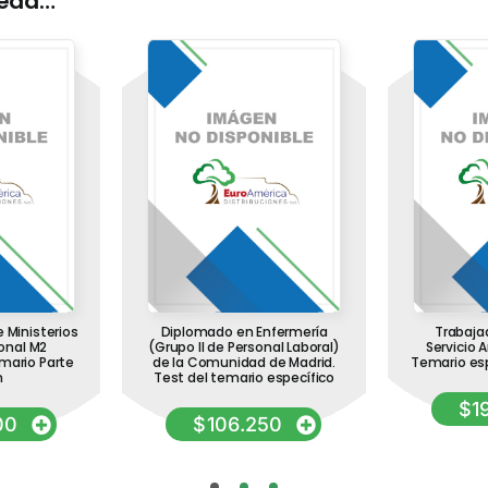
ueda…
e Ministerios
Diplomado en Enfermería
Trabajad
onal M2
(Grupo II de Personal Laboral)
Servicio 
mario Parte
de la Comunidad de Madrid.
Temario es
n
Test del temario específico
$
1
00
$
106.250