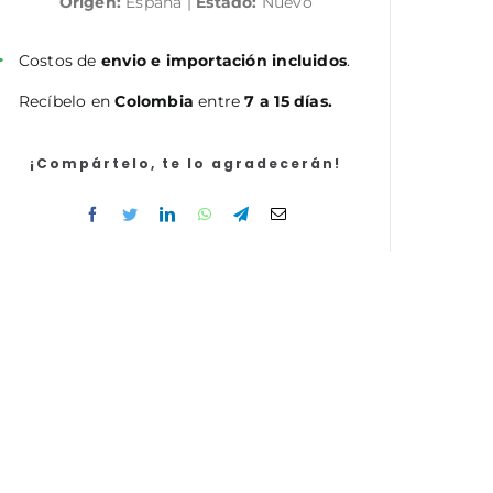
Origen:
España |
Estado:
Nuevo
cantidad
Costos de
envio e importación incluidos
.
Recíbelo en
Colombia
entre
7 a 15 días.
¡Compártelo, te lo agradecerán!