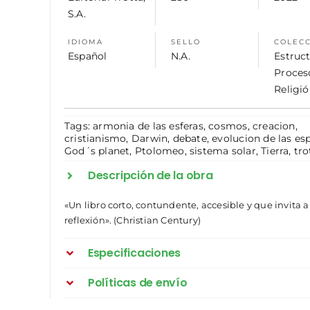
S.A.
IDIOMA
SELLO
COLEC
Español
N.A.
Estruct
Proces
Religi
Tags:
armonia de las esferas
,
cosmos
,
creacion
,
cristianismo
,
Darwin
,
debate
,
evolucion de las es
God´s planet
,
Ptolomeo
,
sistema solar
,
Tierra
,
tro
Descripción de la obra
«Un libro corto, contundente, accesible y que invita a
reflexión». (Christian Century)
Especificaciones
Políticas de envío