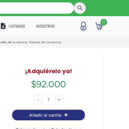
0
LISTADOS
NOSOTROS
osofía de la ciencia
,
Historia de la ciencia
¡Adquiérelo ya!
$
92.000
El
planeta
Añadir al carrito
de
Dios