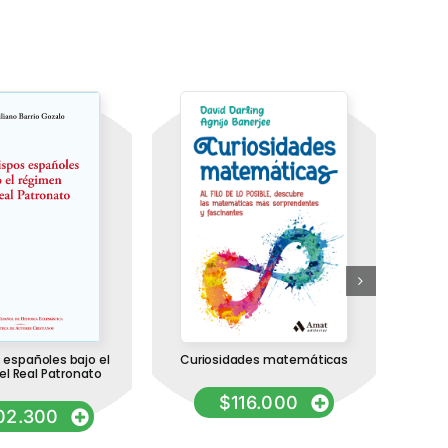
 españoles bajo el
Curiosidades matemáticas
el Real Patronato
mo
$
116.000
02.300