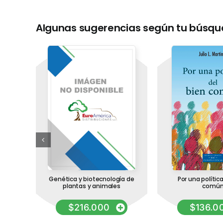
Algunas sugerencias según tu búsq
 el
Genética y biotecnología de
Por una política
plantas y animales
comú
$
216.000
$
136.0