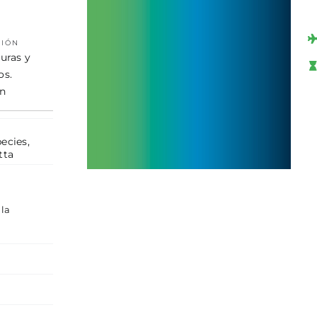
CIÓN
uras y
os.
ón
pecies
,
tta
 la