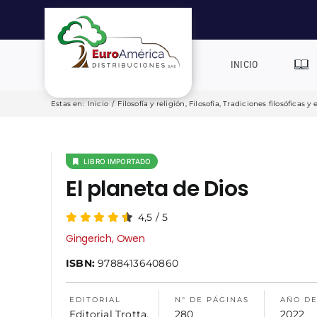
Saltar
al
contenido
INICIO
Estas en
:
Inicio
/
Filosofía y religión
,
Filosofía
,
Tradiciones filosóficas 
LIBRO IMPORTADO
El planeta de Dios
4,5
/
5
Gingerich, Owen
ISBN:
9788413640860
EDITORIAL
N° DE PÁGINAS
AÑO DE
Editorial Trotta,
280
2022