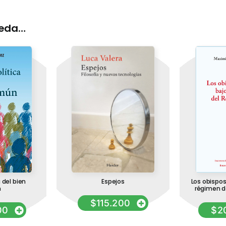
ueda…
 del bien
Espejos
Los obispos
n
régimen d
$
115.200
00
$
2