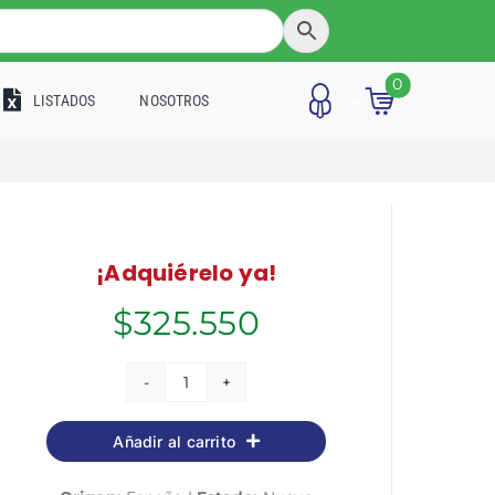
0
LISTADOS
NOSOTROS
¡Adquiérelo ya!
$
325.550
Enfermero/a
Especialista
Añadir al carrito
de
las