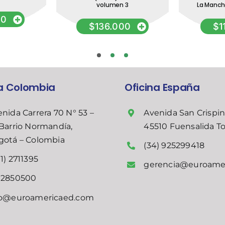
volumen 3
La Mancha
50
$
136.000
$
1
na Colombia
Oficina España
nida Carrera 70 N° 53 –
Avenida San Crispin
Barrio Normandía,
45510 Fuensalida T
gotá – Colombia
(34) 925299418
1) 2711395
gerencia@euroame
02850500
fo@euroamericaed.com