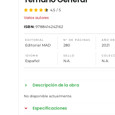
4,5
/
5
Varios autores
ISBN:
9788414242162
EDITORIAL
N° DE PÁGINAS
AÑO DE
Editorial MAD
280
2021
IDIOMA
SELLO
COLEC
Español
N.A.
N.A.
Descripción de la obra
No disponible actualmente.
Especificaciones