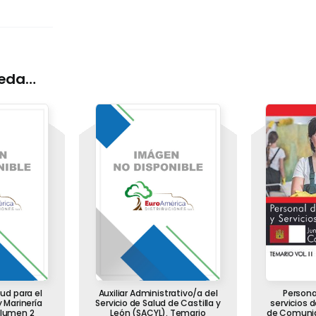
ueda…
ud para el
Auxiliar Administrativo/a del
Persona
 Marinería
Servicio de Salud de Castilla y
servicios 
olumen 2
León (SACYL). Temario
de Comunid