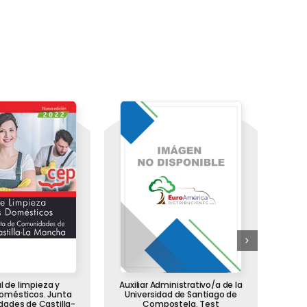
l de limpieza y
Auxiliar Administrativo/a de la
Peó
domésticos. Junta
Universidad de Santiago de
Sevil
ades de Castilla-
Compostela. Test