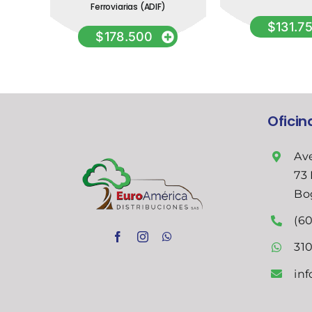
 de
Ferroviarias (ADIF)
$
131.7
$
178.500
Ofici
Ave
73 
Bo
(60
31
in