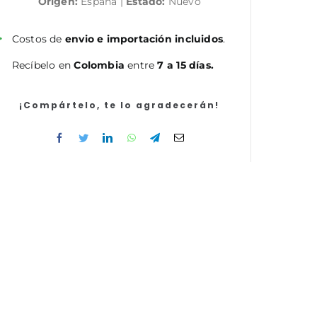
Origen:
España |
Estado:
Nuevo
Instituciones
Sanitarias
de
Costos de
envio e importación incluidos
.
la
Recíbelo en
Colombia
entre
7 a 15 días.
Conselleria
de
Sanitat
¡Compártelo, te lo agradecerán!
de
la
Generalitat
Valenciana.
Temario
parte
común
Temario
General
cantidad