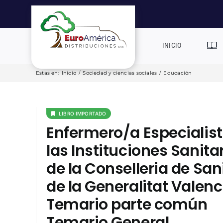
Saltar
al
contenido
INICIO
Estas en
:
Inicio
/
Sociedad y ciencias sociales
/
Educación
LIBRO IMPORTADO
Enfermero/a Especialis
las Instituciones Sanita
de la Conselleria de San
de la Generalitat Valenc
Temario parte común
Temario General