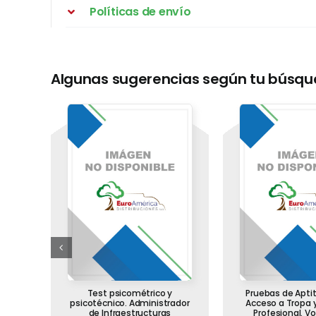
Políticas de envío
Algunas sugerencias según tu búsq
s
Test psicométrico y
Pruebas de Aptit
 la
psicotécnico. Administrador
Acceso a Tropa y
de la
de Infraestructuras
Profesional. V