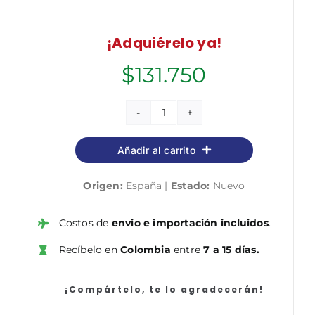
¡Adquiérelo ya!
$
131.750
Escala
Auxiliar
Añadir al carrito
Administrativa
de
Origen:
España |
Estado:
Nuevo
la
Universidad
de
Costos de
envio e importación incluidos
.
Cádiz.
Recíbelo en
Colombia
entre
7 a 15 días.
Temario
volumen
1
¡Compártelo, te lo agradecerán!
cantidad