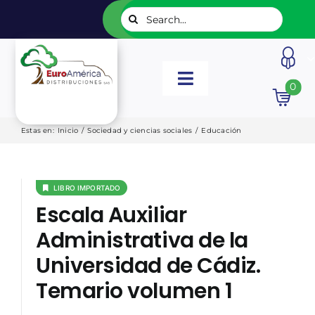
Saltar
Buscar:
al
contenido
Toggle
0
Navigation
INICIO
Estas en
:
Inicio
/
Sociedad y ciencias sociales
/
Educación
NUESTROS LIBROS
LIBRO IMPORTADO
Escala Auxiliar
EDITORIALES
Administrativa de la
Universidad de Cádiz.
CATÁLOGOS
Temario volumen 1
LISTADOS