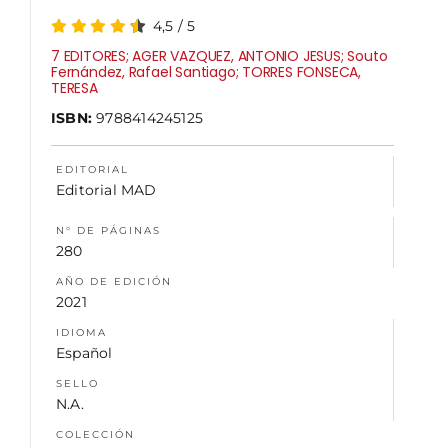
4,5
/
5
NOSOTROS
7 EDITORES; AGER VAZQUEZ, ANTONIO JESUS; Souto
Fernández, Rafael Santiago; TORRES FONSECA,
TERESA
ISBN:
9788414245125
EDITORIAL
Editorial MAD
N° DE PÁGINAS
280
AÑO DE EDICIÓN
2021
IDIOMA
Español
SELLO
N.A.
COLECCIÓN