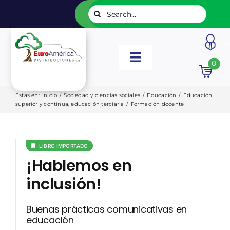
Saltar
Buscar:
al
contenido
Toggle
0
Navigation
INICIO
Estas en
:
Inicio
/
Sociedad y ciencias sociales
/
Educación
/
Educación
superior y continua, educación terciaria
/
Formación docente
NUESTROS LIBROS
LIBRO IMPORTADO
EDITORIALES
¡Hablemos en
inclusión!
CATÁLOGOS
Buenas prácticas comunicativas en
educación
LISTADOS