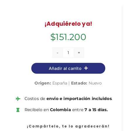
¡Adquiérelo ya!
$
151.200
¡Hablemos
en
Añadir al carrito
inclusión!
cantidad
Origen:
España |
Estado:
Nuevo
Costos de
envio e importación incluidos
.
Recíbelo en
Colombia
entre
7 a 15 días.
¡Compártelo, te lo agradecerán!