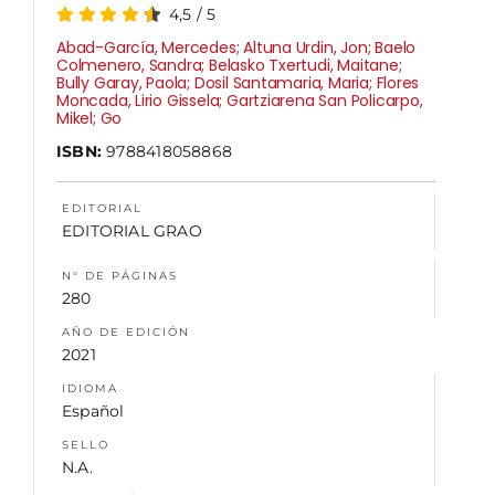
4,5
/
5
Abad-García, Mercedes; Altuna Urdin, Jon; Baelo
NOSOTROS
Colmenero, Sandra; Belasko Txertudi, Maitane;
Bully Garay, Paola; Dosil Santamaria, Maria; Flores
Moncada, Lirio Gissela; Gartziarena San Policarpo,
Mikel; Go
ISBN:
9788418058868
EDITORIAL
EDITORIAL GRAO
N° DE PÁGINAS
280
AÑO DE EDICIÓN
2021
IDIOMA
Español
SELLO
N.A.