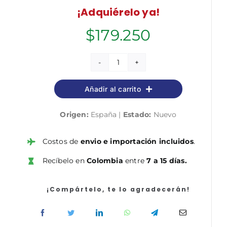
¡Adquiérelo ya!
$
179.250
Introducción
a
Añadir al carrito
la
organización
Origen:
España |
Estado:
Nuevo
industrial
cantidad
Costos de
envio e importación incluidos
.
Recíbelo en
Colombia
entre
7 a 15 días.
¡Compártelo, te lo agradecerán!