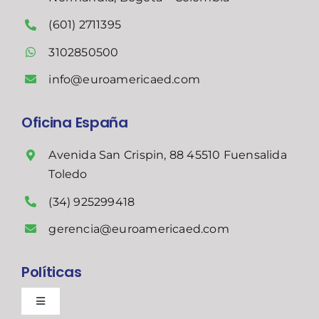
(601) 2711395
3102850500
info@euroamericaed.com
Oficina España
Avenida San Crispin, 88 45510 Fuensalida
Toledo
(34) 925299418
gerencia@euroamericaed.com
Políticas
Toggle