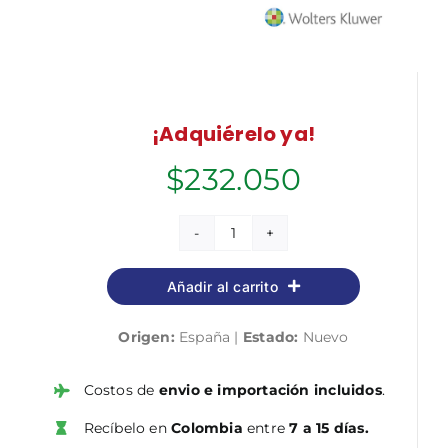
¡Adquiérelo ya!
$
232.050
La
auditoría
Añadir al carrito
legal
de
Origen:
España |
Estado:
Nuevo
cuentas
anuales
cantidad
Costos de
envio e importación incluidos
.
Recíbelo en
Colombia
entre
7 a 15 días.