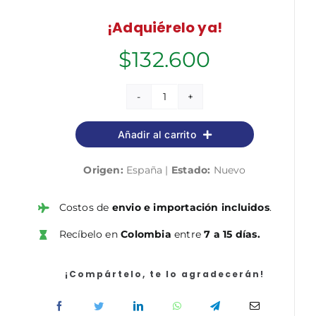
¡Adquiérelo ya!
$
132.600
La
pareja
Añadir al carrito
en
crisis
Origen:
España |
Estado:
Nuevo
cantidad
Costos de
envio e importación incluidos
.
Recíbelo en
Colombia
entre
7 a 15 días.
¡Compártelo, te lo agradecerán!