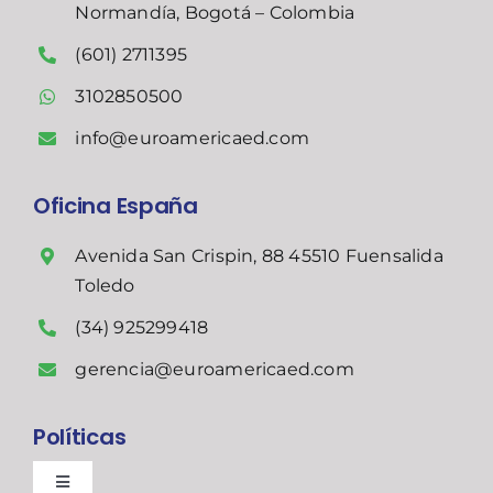
Normandía, Bogotá – Colombia
(601) 2711395
3102850500
info@euroamericaed.com
Oficina España
Avenida San Crispin, 88 45510 Fuensalida
Toledo
(34) 925299418
gerencia@euroamericaed.com
Políticas
Toggle