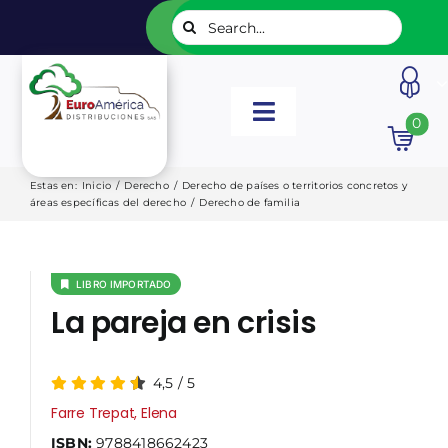
Saltar
Buscar:
al
contenido
Toggle
0
Navigation
INICIO
Estas en
:
Inicio
/
Derecho
/
Derecho de países o territorios concretos y
áreas específicas del derecho
/
Derecho de familia
NUESTROS LIBROS
LIBRO IMPORTADO
EDITORIALES
La pareja en crisis
CATÁLOGOS
4,5
/
5
Farre Trepat, Elena
LISTADOS
ISBN:
9788418662423