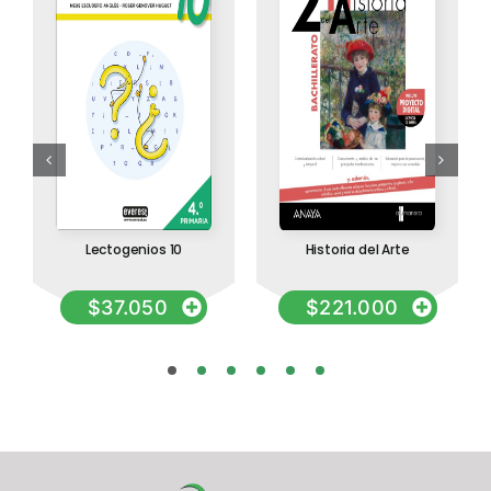
Lectogenios 10
Historia del Arte
$
37.050
$
221.000