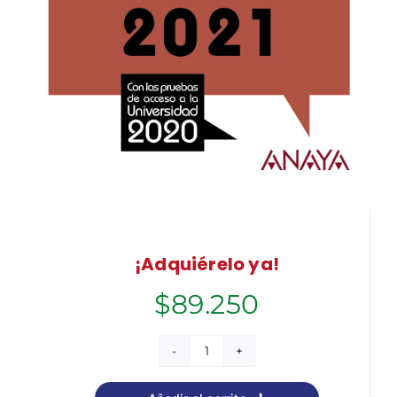
¡Adquiérelo ya!
$
89.250
Latín.
cantidad