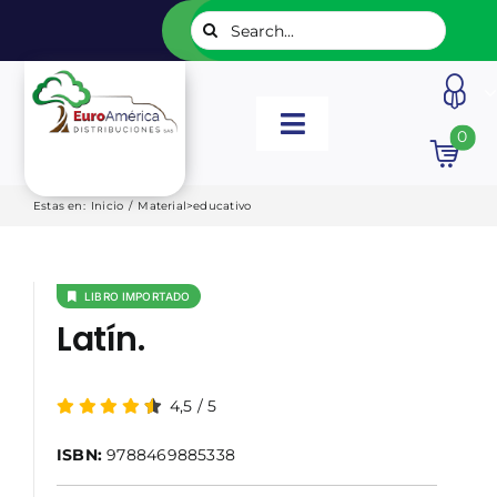
Saltar
Buscar:
al
contenido
Toggle
0
Navigation
INICIO
Estas en
:
Inicio
/
Material>educativo
NUESTROS LIBROS
LIBRO IMPORTADO
Latín.
EDITORIALES
4,5
/
5
CATÁLOGOS
ISBN:
9788469885338
LISTADOS