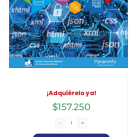
¡Adquiérelo ya!
$
157.250
Lenguajes
de