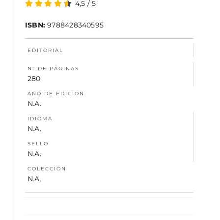
4,5
/
5
NOSOTROS
ISBN:
9788428340595
EDITORIAL
N° DE PÁGINAS
280
AÑO DE EDICIÓN
N.A.
IDIOMA
N.A.
SELLO
N.A.
COLECCIÓN
N.A.