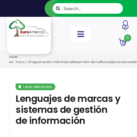
Saltar
Buscar:
al
contenido
Toggle
0
Navigation
INICIO
Estas
en
:
Inicio
/
Programación>informática/desarrollo>de>software|Servicios>web|
NUESTROS LIBROS
LIBRO IMPORTADO
EDITORIALES
Lenguajes de marcas y
sistemas de gestión
CATÁLOGOS
de información
LISTADOS