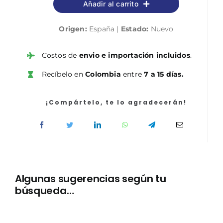
Añadir al carrito
marcas
y
Origen:
España |
Estado:
Nuevo
sistemas
de
gestión
Costos de
envio e importación incluidos
.
de
Recíbelo en
Colombia
entre
7 a 15 días.
información
cantidad
¡Compártelo, te lo agradecerán!
Algunas sugerencias según tu
búsqueda…