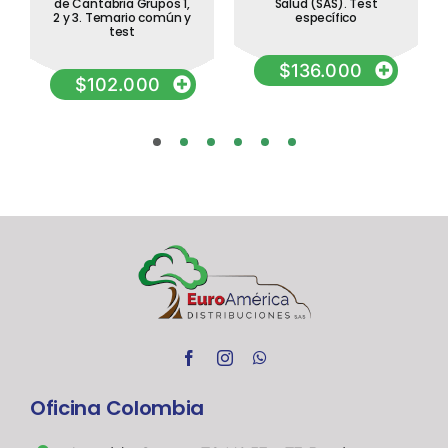
noviembre,
de Cantabria Grupos 1,
Salud (SAS). Test
2 y 3. Temario común y
específico
de
test
ordenación
$
136.000
de
$
102.000
las
profesiones
sanitarias
Test
comentados
para
oposiciones
cantidad
Oficina Colombia