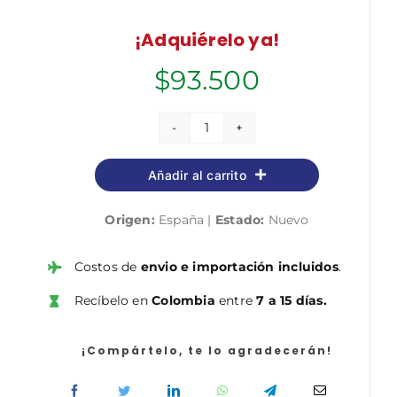
¡Adquiérelo ya!
$
93.500
Ley
41/2002,
Añadir al carrito
de
14
Origen:
España |
Estado:
Nuevo
de
noviembre,
básica
Costos de
envio e importación incluidos
.
reguladora
Recíbelo en
Colombia
entre
7 a 15 días.
de
la
autonomía
¡Compártelo, te lo agradecerán!
del
paciente