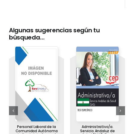
y
de
derechos
y
Algunas sugerencias según tu
obligaciones
búsqueda…
en
materia
de
información
y
documentación
clínica
y
Ley
44/2003,
de
21
Personal Laboral de la
Administrativo/a.
de
Comunidad Autónoma
Servicio Andaluz de