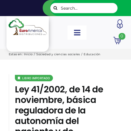
Saltar
Buscar:
al
contenido
Toggle
0
Navigation
INICIO
Estas en
:
Inicio
/
Sociedad y ciencias sociales
/
Educación
NUESTROS LIBROS
LIBRO IMPORTADO
Ley 41/2002, de 14 de
EDITORIALES
noviembre, básica
reguladora de la
CATÁLOGOS
autonomía del
LISTADOS