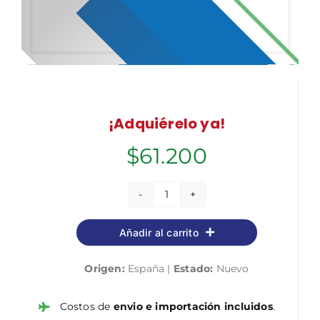
¡Adquiérelo ya!
$
61.200
Manual.
Cálculo
Añadir al carrito
de
prestaciones
Origen:
España |
Estado:
Nuevo
de
la
Seguridad
Costos de
envio e importación incluidos
.