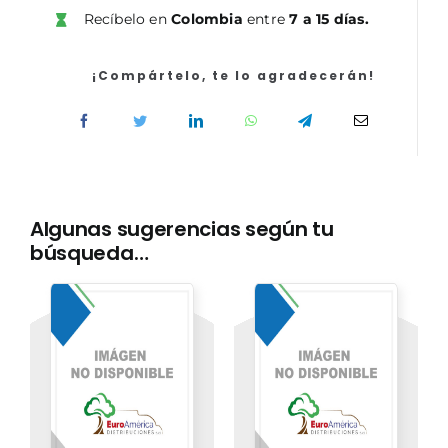
Social
Recíbelo en
Colombia
entre
7 a 15 días.
(UF0342)
.
Certificados
¡Compártelo, te lo agradecerán!
de
profesionalidad.
Gestión
integrada
de
recursos
Algunas sugerencias según tu
humanos
búsqueda…
(ADGD0208)
cantidad