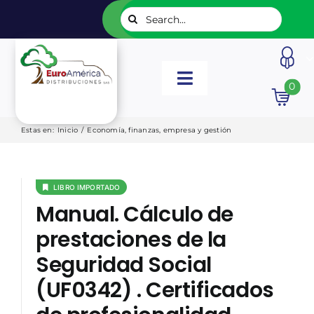
Saltar
Buscar:
al
contenido
Toggle
0
Navigation
INICIO
Estas en
:
Inicio
/
Economía, finanzas, empresa y gestión
NUESTROS LIBROS
LIBRO IMPORTADO
Manual. Cálculo de
EDITORIALES
prestaciones de la
Seguridad Social
CATÁLOGOS
(UF0342) . Certificados
LISTADOS