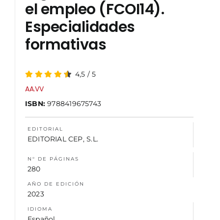
el empleo (FCOI14).
Especialidades
NOSOTROS
formativas
4,5
/
5
AA.VV
ISBN:
9788419675743
EDITORIAL
EDITORIAL CEP, S.L.
N° DE PÁGINAS
280
AÑO DE EDICIÓN
2023
IDIOMA
Español