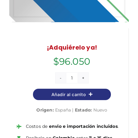
¡Adquiérelo ya!
$
96.050
Manual.
Iniciación
Añadir al carrito
a
la
Origen:
España |
Estado:
Nuevo
informática
y
competencias
Costos de
envio e importación incluidos
.
digitales
Recíbelo en
Colombia
entre
7 a 15 días.