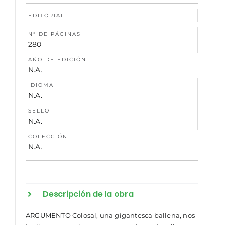
EDITORIAL
NOSOTROS
N° DE PÁGINAS
280
AÑO DE EDICIÓN
N.A.
IDIOMA
N.A.
SELLO
N.A.
COLECCIÓN
N.A.
Descripción de la obra
ARGUMENTO Colosal, una gigantesca ballena, nos