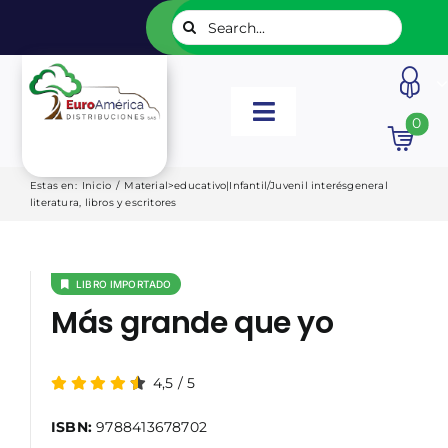
Saltar
Buscar:
al
contenido
Toggle
0
Navigation
INICIO
Estas en
:
Inicio
/
Material>educativo|Infantil/Juvenil interésgeneral
literatura, libros y escritores
NUESTROS LIBROS
LIBRO IMPORTADO
EDITORIALES
Más grande que yo
CATÁLOGOS
4,5
/
5
ISBN:
9788413678702
LISTADOS