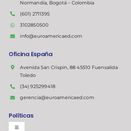
Normandía, Bogotá – Colombia
(601) 2711395
3102850500
info@euroamericaed.com
Oficina España
Avenida San Crispin, 88 45510 Fuensalida
Toledo
(34) 925299418
gerencia@euroamericaed.com
Políticas
Toggle