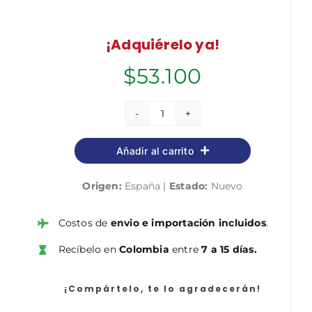
¡Adquiérelo ya!
$
53.100
Más
grande
Añadir al carrito
que
yo
Origen:
España |
Estado:
Nuevo
cantidad
Costos de
envio e importación incluidos
.
Recíbelo en
Colombia
entre
7 a 15 días.
¡Compártelo, te lo agradecerán!