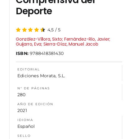
Comprensiva del
Deporte
NOSOTROS
4,5
/
5
González-Víllora, Sixto; Fernández-Río, Javier;
Guijarro, Eva; Sierra-Díaz, Manuel Jacob
ISBN:
9788418381430
EDITORIAL
Ediciones Morata, S.L.
N° DE PÁGINAS
280
AÑO DE EDICIÓN
2021
IDIOMA
Español
SELLO