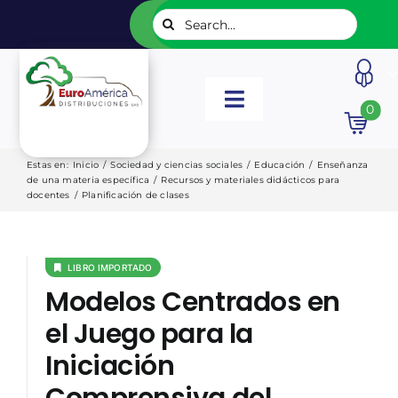
Saltar
Buscar:
al
contenido
Toggle
0
Navigation
INICIO
Estas en
:
Inicio
/
Sociedad y ciencias sociales
/
Educación
/
Enseñanza
de una materia específica
/
Recursos y materiales didácticos para
docentes
/
Planificación de clases
NUESTROS LIBROS
EDITORIALES
LIBRO IMPORTADO
Modelos Centrados en
el Juego para la
CATÁLOGOS
Iniciación
LISTADOS