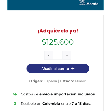
¡Adquiérelo ya!
$
125.600
Modelos
Centrados
Añadir al carrito
en
el
Origen:
España |
Estado:
Nuevo
Juego
para
la
Costos de
envio e importación incluidos
.
Iniciación
Recíbelo en
Colombia
entre
7 a 15 días.
Comprensiva