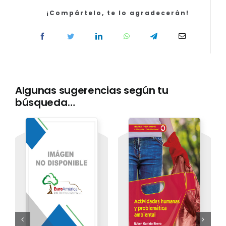
del
Deporte
¡Compártelo, te lo agradecerán!
cantidad
Algunas sugerencias según tu
búsqueda…