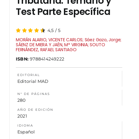
Tributaria. Temario y
Test Parte Específica
NOSOTROS
4,5
/
5
MORÁN ALARIO, VICENTE CARLOS; Sáez Gazo, Jorge;
SÁENZ DE MIERA Y JAÉN, Mª VIRGINIA; SOUTO
FERNÁNDEZ, RAFAEL SANTIAGO
ISBN:
9788414249222
EDITORIAL
Editorial MAD
N° DE PÁGINAS
280
AÑO DE EDICIÓN
2021
IDIOMA
Español