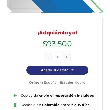
¡Adquiérelo ya!
$
93.500
Mozo
(Grupo
Añadir al carrito
Profesional
V)
Origen:
España |
Estado:
Nuevo
de
la
Agencia
Costos de
envio e importación incluidos
.
Estatal
Recíbelo en
Colombia
entre
7 a 15 días.
de