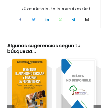
la
Administración
¡Compártelo, te lo agradecerán!
Tributaria.
Temario
y
Test
Parte
Específica
Algunas sugerencias según tu
cantidad
búsqueda…