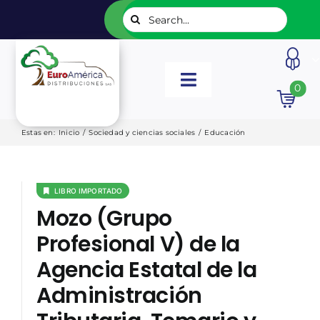
Saltar
Buscar:
al
contenido
Toggle
0
Navigation
INICIO
Estas en
:
Inicio
/
Sociedad y ciencias sociales
/
Educación
NUESTROS LIBROS
LIBRO IMPORTADO
Mozo (Grupo
EDITORIALES
Profesional V) de la
Agencia Estatal de la
CATÁLOGOS
Administración
LISTADOS