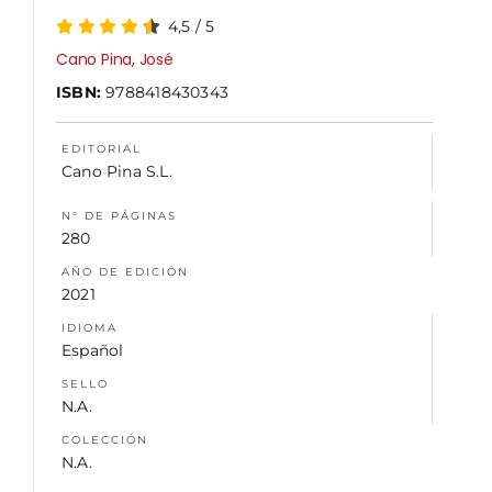
4,5
/
5
NOSOTROS
Cano Pina, José
ISBN:
9788418430343
EDITORIAL
Cano Pina S.L.
N° DE PÁGINAS
280
AÑO DE EDICIÓN
2021
IDIOMA
Español
SELLO
N.A.
COLECCIÓN
N.A.