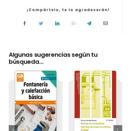
edición
cantidad
¡Compártelo, te lo agradecerán!
Algunas sugerencias según tu
búsqueda…