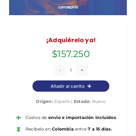
¡Adquiérelo ya!
$
157.250
Normativa
de
Añadir al carrito
gas
instalador
Origen:
España |
Estado:
Nuevo
gas
categoría
B
Costos de
envio e importación incluidos
.
7
Recíbelo en
Colombia
entre
7 a 15 días.
ª