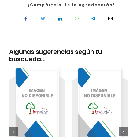
€
¡Compártelo, te lo agradecerán!
(incluye
en
papel:
T
cantidad
Algunas sugerencias según tu
búsqueda…