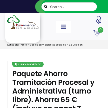
Saltar
Buscar:
al
contenido
Toggle
0
Navigation
INICIO
Estas en
:
Inicio
/
Sociedad y ciencias sociales
/
Educación
NUESTROS LIBROS
LIBRO IMPORTADO
Paquete Ahorro
EDITORIALES
Tramitación Procesal y
Administrativa (turno
CATÁLOGOS
libre). Ahorra 65 €
LISTADOS