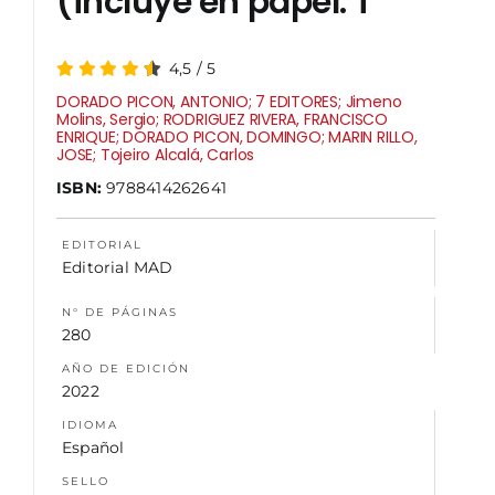
(incluye en papel: T
NOSOTROS
4,5
/
5
DORADO PICON, ANTONIO; 7 EDITORES; Jimeno
Molins, Sergio; RODRIGUEZ RIVERA, FRANCISCO
ENRIQUE; DORADO PICON, DOMINGO; MARIN RILLO,
JOSE; Tojeiro Alcalá, Carlos
ISBN:
9788414262641
EDITORIAL
Editorial MAD
N° DE PÁGINAS
280
AÑO DE EDICIÓN
2022
IDIOMA
Español
SELLO