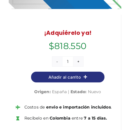
¡Adquiérelo ya!
$
818.550
Paquete
Ahorro
Añadir al carrito
Tramitación
Procesal
Origen:
España |
Estado:
Nuevo
y
Administrativa
(turno
Costos de
envio e importación incluidos
.
libre).
Recíbelo en
Colombia
entre
7 a 15 días.
Ahorra
65