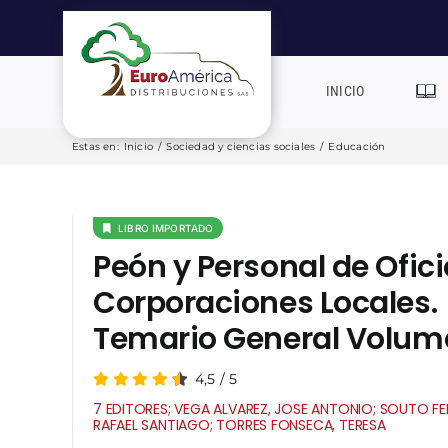
Saltar
al
contenido
INICIO
Estas en
:
Inicio
/
Sociedad y ciencias sociales
/
Educación
LIBRO IMPORTADO
Peón y Personal de Ofici
Corporaciones Locales.
Temario General Volum
4,5
/
5
7 EDITORES; VEGA ALVAREZ, JOSE ANTONIO; SOUTO F
RAFAEL SANTIAGO; TORRES FONSECA, TERESA