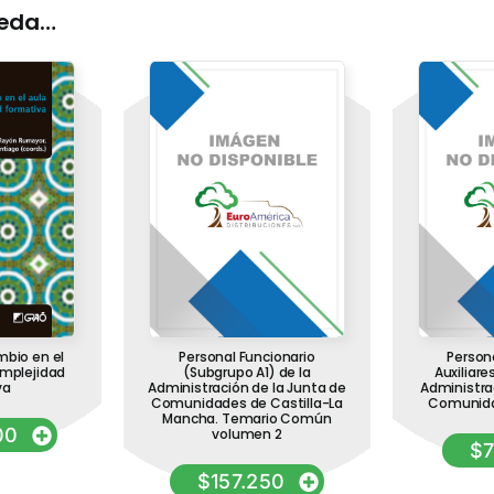
ueda…
mbio en el
Personal Funcionario
Persona
omplejidad
(Subgrupo A1) de la
Auxiliare
va
Administración de la Junta de
Administra
Comunidades de Castilla-La
Comunid
Mancha. Temario Común
00
volumen 2
$
$
157.250