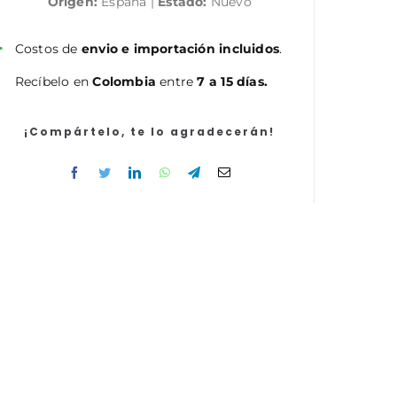
Origen:
España |
Estado:
Nuevo
Oficios
de
Corporaciones
Costos de
envio e importación incluidos
.
Locales.
Recíbelo en
Colombia
entre
7 a 15 días.
Temario
General
Volumen
¡Compártelo, te lo agradecerán!
1
cantidad