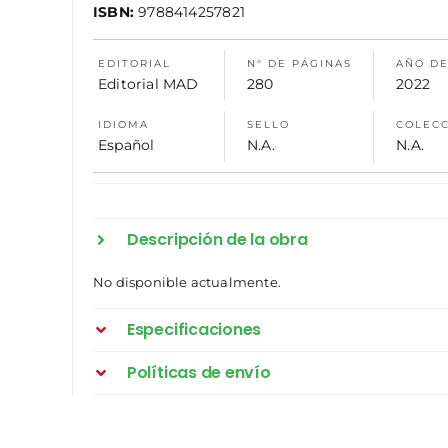
ISBN:
9788414257821
EDITORIAL
N° DE PÁGINAS
AÑO DE
Editorial MAD
280
2022
IDIOMA
SELLO
COLEC
Español
N.A.
N.A.
Descripción de la obra
No disponible actualmente.
Especificaciones
Políticas de envío