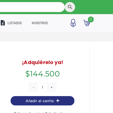
0
LISTADOS
NOSOTROS
¡Adquiérelo ya!
$
144.500
Peón
y
Añadir al carrito
Personal
de