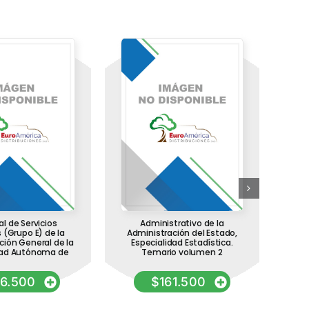
l de Servicios
Administrativo de la
Lav
s (Grupo E) de la
Administración del Estado,
de 
ción General de la
Especialidad Estadística.
ad Autónoma de
Temario volumen 2
76.500
$
161.500