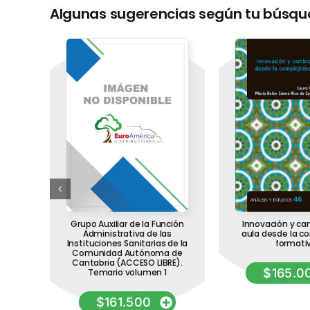
Algunas sugerencias según tu búsq
a del
Grupo Auxiliar de la Función
Innovación y ca
etas
Administrativa de las
aula desde la c
rio
Instituciones Sanitarias de la
formati
Comunidad Autónoma de
Cantabria (ACCESO LIBRE).
$
165.0
Temario volumen 1
$
161.500