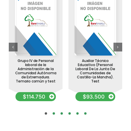
cantidad
Grupo IV de Personal
Auxiliar Técnico
laboral de la
Educativo (Personal
Administración de la
Laboral De La Junta De
Comunidad Autónoma
Comunidades de
de Extremadura.
Castilla-La Mancha).
Temario común y test
Test
$
114.750
$
93.500