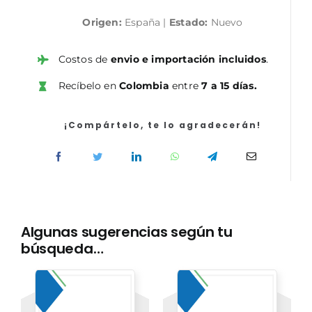
Servicios
Origen:
España |
Estado:
Nuevo
Domésticos
de
la
Costos de
envio e importación incluidos
.
Administración
Recíbelo en
Colombia
entre
7 a 15 días.
General
de
la
¡Compártelo, te lo agradecerán!
Comunidad
Autónoma
de
Aragón.
Temario
y
Algunas sugerencias según tu
test
búsqueda…
de
materias
específicas
(Discapacidad)