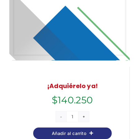
¡Adquiérelo ya!
$
140.250
Personal
Especializado
Añadir al carrito
de