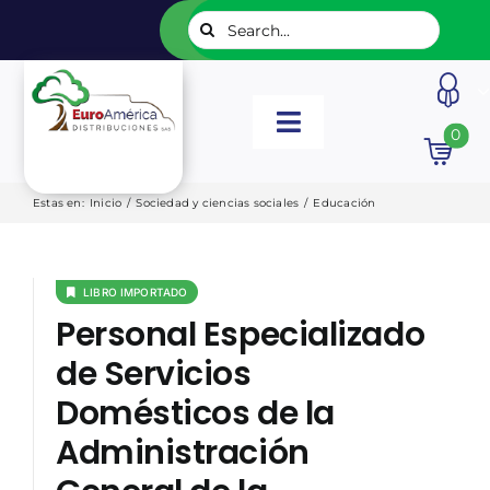
Saltar
Buscar:
al
contenido
Toggle
0
Navigation
INICIO
Estas en
:
Inicio
/
Sociedad y ciencias sociales
/
Educación
NUESTROS LIBROS
LIBRO IMPORTADO
Personal Especializado
EDITORIALES
de Servicios
Domésticos de la
CATÁLOGOS
Administración
LISTADOS