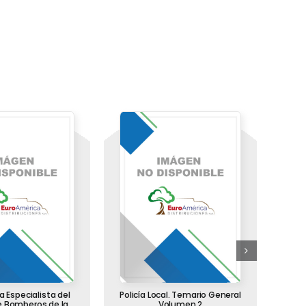
 Especialista del
Policía Local. Temario General
Téc
 Bomberos de la
Volumen 2
C