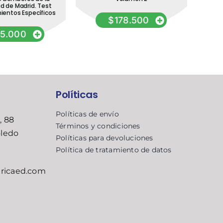
 de Madrid. Test
E
ientos Específicos
Mad
$
178.500
5.000
Políticas
Políticas de envío
, 88
Términos y condiciones
oledo
Políticas para devoluciones
Política de tratamiento de datos
ricaed.com