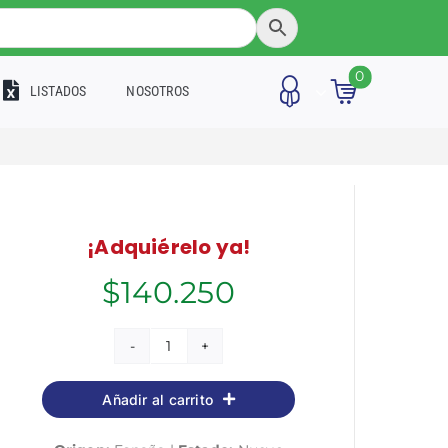
0
LISTADOS
NOSOTROS
¡Adquiérelo ya!
$
140.250
Personal
Laboral
Añadir al carrito
de
Ministerios