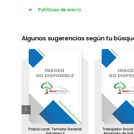
Políticas de envío
Algunas sugerencias según tu búsq
ones
Policía Local. Temario General
Trabajador Social 
ria de
Volumen 3
Aragonés de Sal