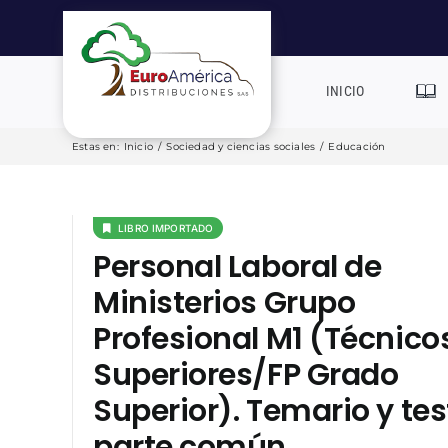
Saltar
al
contenido
INICIO
Estas en
:
Inicio
/
Sociedad y ciencias sociales
/
Educación
LIBRO IMPORTADO
Personal Laboral de
Ministerios Grupo
Profesional M1 (Técnico
Superiores/FP Grado
Superior). Temario y tes
parte común