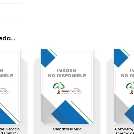
ueda…
del Servicio
Arrebatar la vida
Bombero/a
ud (SALUD-
Cuerpo de