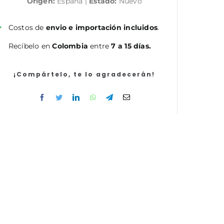
Origen:
España |
Estado:
Nuevo
Grupo
Profesional
M1
Costos de
envio e importación incluidos
.
(Técnicos
Recíbelo en
Colombia
entre
7 a 15 días.
Superiores/FP
Grado
Superior).
¡Compártelo, te lo agradecerán!
Temario
y
test
parte
común
cantidad