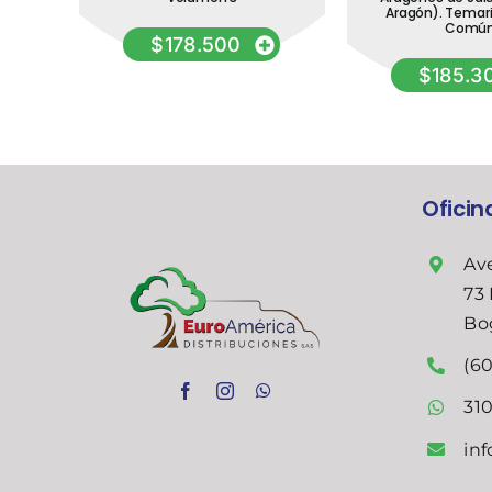
tat
Aragón). Temari
arte
Comú
$
178.500
$
185.3
Ofici
Ave
73 
Bo
(60
31
in