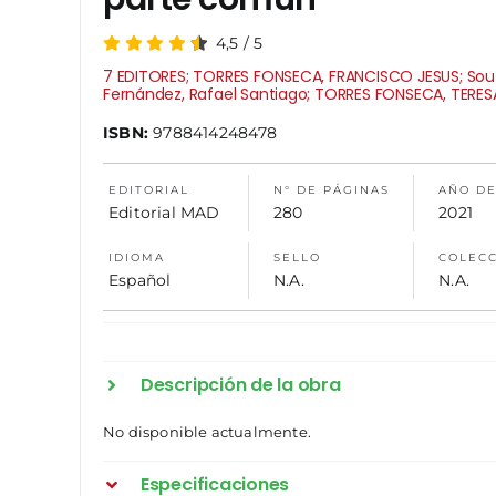
4,5
/
5
7 EDITORES; TORRES FONSECA, FRANCISCO JESUS; Sou
Fernández, Rafael Santiago; TORRES FONSECA, TERES
ISBN:
9788414248478
EDITORIAL
N° DE PÁGINAS
AÑO DE
Editorial MAD
280
2021
IDIOMA
SELLO
COLEC
Español
N.A.
N.A.
Descripción de la obra
No disponible actualmente.
Especificaciones