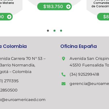
o Materia
Comunidad
$
183.750
n
de Conocim
00
$
8
na Colombia
Oficina España
nida Carrera 70 N° 53 –
Avenida San Crispin
Barrio Normandía,
45510 Fuensalida T
gotá – Colombia
(34) 925299418
1) 2711395
gerencia@euroame
02850500
fo@euroamericaed.com