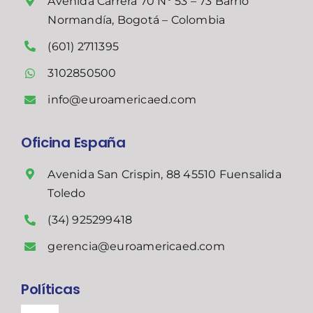
Avenida Carrera 70 N° 53 – 73 Barrio
Normandía, Bogotá – Colombia
(601) 2711395
3102850500
info@euroamericaed.com
Oficina España
Avenida San Crispin, 88 45510 Fuensalida
Toledo
(34) 925299418
gerencia@euroamericaed.com
Políticas