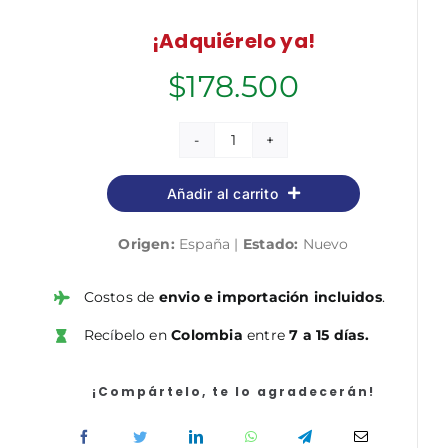
¡Adquiérelo ya!
$
178.500
Policía
Local
Añadir al carrito
de
Canarias.
Origen:
España |
Estado:
Nuevo
Temario
volumen
1
Costos de
envio e importación incluidos
.
cantidad
Recíbelo en
Colombia
entre
7 a 15 días.
¡Compártelo, te lo agradecerán!