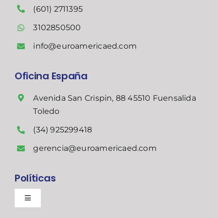
(601) 2711395
3102850500
info@euroamericaed.com
Oficina España
Avenida San Crispin, 88 45510 Fuensalida
Toledo
(34) 925299418
gerencia@euroamericaed.com
Políticas
Toggle
Navigation