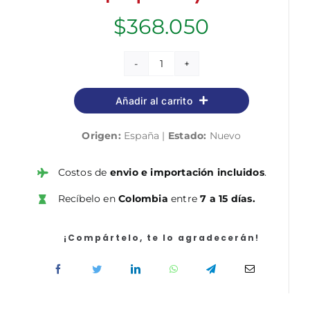
$
368.050
Policía
Nacional
Añadir al carrito
Escala
Básica.
Origen:
España |
Estado:
Nuevo
Simulacros
de
examen
Costos de
envio e importación incluidos
.
cantidad
Recíbelo en
Colombia
entre
7 a 15 días.
¡Compártelo, te lo agradecerán!