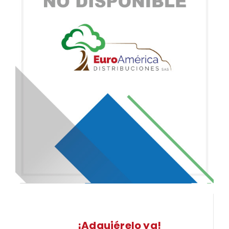
¡Adquiérelo ya!