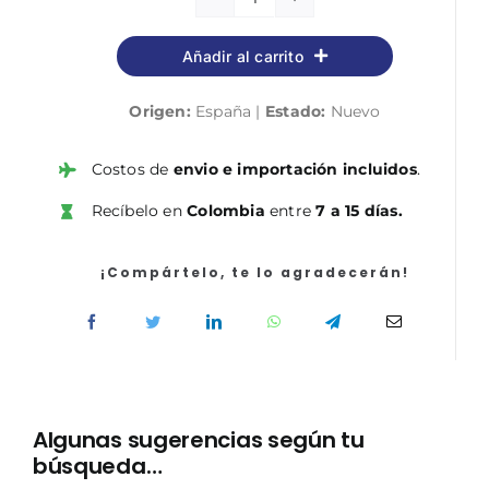
Preparación
y
Añadir al carrito
servicio
de
Origen:
España |
Estado:
Nuevo
bebidas
y
comidas
Costos de
envio e importación incluidos
.
rápidas
Recíbelo en
Colombia
entre
7 a 15 días.
en
el
bar
¡Compártelo, te lo agradecerán!
2.ª
edición
cantidad
Algunas sugerencias según tu
búsqueda…