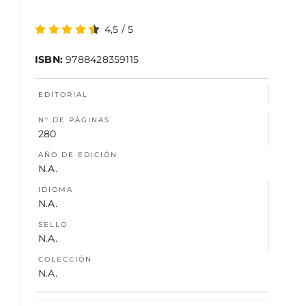
4,5
/
5
NOSOTROS
ISBN:
9788428359115
EDITORIAL
N° DE PÁGINAS
280
AÑO DE EDICIÓN
N.A.
IDIOMA
N.A.
SELLO
N.A.
COLECCIÓN
N.A.