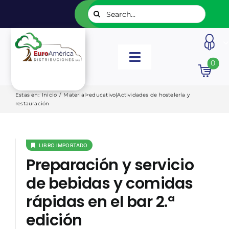
Saltar
Buscar:
al
contenido
Toggle
0
Navigation
INICIO
Estas en
:
Inicio
/
Material>educativo|Actividades de hostelería y
restauración
NUESTROS LIBROS
LIBRO IMPORTADO
EDITORIALES
Preparación y servicio
de bebidas y comidas
CATÁLOGOS
rápidas en el bar 2.ª
edición
LISTADOS